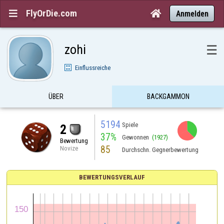
FlyOrDie.com


Anmelden
zohi
☰
Einflussreiche
ÜBER
BACKGAMMON
5194
Spiele
2
37%
Gewonnen
(1927)
Bewertung
85
Novize
Durchschn. Gegnerbewertung
BEWERTUNGSVERLAUF