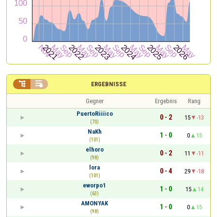


ERGEBNISSE
Gegner
Ergebnis
Rang
PuertoRiiiico
0 - 2
15
-13
(70)
NaKh
1 - 0
0
15
(101)
elhoro
0 - 2
11
-11
(98)
lora
0 - 4
29
-18
(101)
eworpo1
1 - 0
15
14
(63)
AMONYAK
1 - 0
0
15
(98)