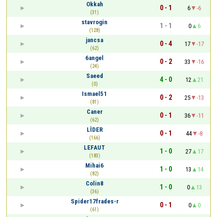
Okkah
0 - 1
6
-6
(31)
stavrogin
1 - 1
0
6
(128)
jancsa
0 - 4
17
-17
(62)
6angel
0 - 2
33
-16
(24)
Saeed
4 - 0
12
21
(0)
Ismael51
0 - 2
25
-13
(81)
Caner
0 - 1
36
-11
(62)
LİDER
0 - 1
44
-8
(166)
LEFAUT
1 - 0
27
17
(183)
Mihai6
1 - 0
13
14
(82)
Colin8
1 - 0
0
13
(36)
Spider17frades-r
0 - 1
0
0
(61)