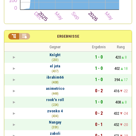


ERGEBNISSE
Gegner
Ergebnis
Rang
Knîght
1 - 0
420
8
(233)
el jota
1 - 0
402
18
(437)
ibrahim66
1 - 0
394
17
(408)
asimetrico
0 - 2
416
-22
(448)
rook'n roll
1 - 0
408
8
(224)
zvonko 4
0 - 2
432
-24
(434)
Nangay
0 - 1
452
-20
(359)
zaboli
0 - 1
471
-19