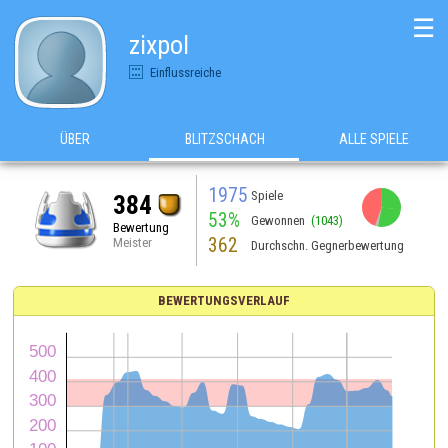
☰
zixpol
Einflussreiche
ÜBER
BLITZSCHACH
ALLE SPIELE
1975
Spiele
384
53%
Gewonnen
(1043)
Bewertung
362
Meister
Durchschn. Gegnerbewertung
BEWERTUNGSVERLAUF