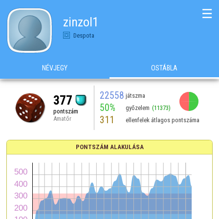
☰
zinzol1
Despota
NÉVJEGY
OSTÁBLA
22558
játszma
377
50%
győzelem
(11373)
pontszám
311
Amatőr
ellenfelek átlagos pontszáma
PONTSZÁM ALAKULÁSA