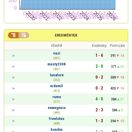


EREDMÉNYEK
Ellenfél
Eredmény
Pontszám
suzi
1 - 4
391
-14
(391)
musty2308
2 - 0
371
20
(461)
lunalore
0 - 2
389
-18
(352)
erdemli
0 - 2
405
-16
(412)
ruma
4 - 0
384
21
(371)
newegonia
2 - 3
384
0
(449)
freelotus
1 - 3
394
-10
(409)
kondás
1 - 1
394
0