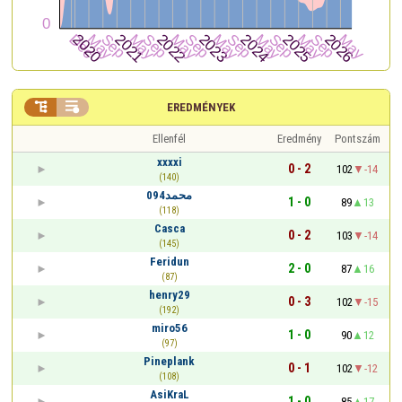


EREDMÉNYEK
Ellenfél
Eredmény
Pontszám
xxxxi
0 - 2
102
-14
(140)
محمد094
1 - 0
89
13
(118)
Casca
0 - 2
103
-14
(145)
Feridun
2 - 0
87
16
(87)
henry29
0 - 3
102
-15
(192)
miro56
1 - 0
90
12
(97)
Pineplank
0 - 1
102
-12
(108)
AsiKraL
1 - 0
85
17