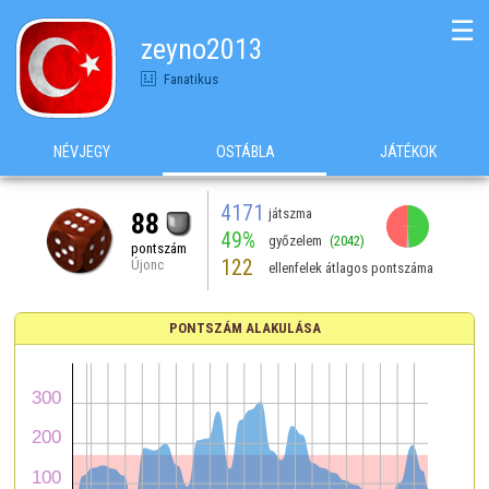
☰
zeyno2013
Fanatikus
NÉVJEGY
OSTÁBLA
JÁTÉKOK
4171
játszma
88
49%
győzelem
(2042)
pontszám
122
Újonc
ellenfelek átlagos pontszáma
PONTSZÁM ALAKULÁSA