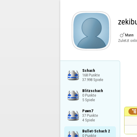
zekib

Mann
Zuletzt onli
Schach

168 Punkte

37.998 Spiele
Blitzschach

0 Punkte

5 Spiele
Pawn7


37 Punkte

4 Spiele
Bullet-Schach 2

0 Punkte
