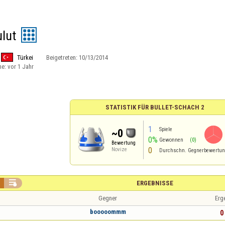
ulut
Türkei
Beigetreten:
10/13/2014
ne:
vor 1 Jahr
STATISTIK FÜR BULLET-SCHACH 2
1
Spiele
~0
0%
Gewonnen
(0)
Bewertung
0
Novize
Durchschn. Gegnerbewertu

ERGEBNISSE
Gegner
Erg
booooommm
0 