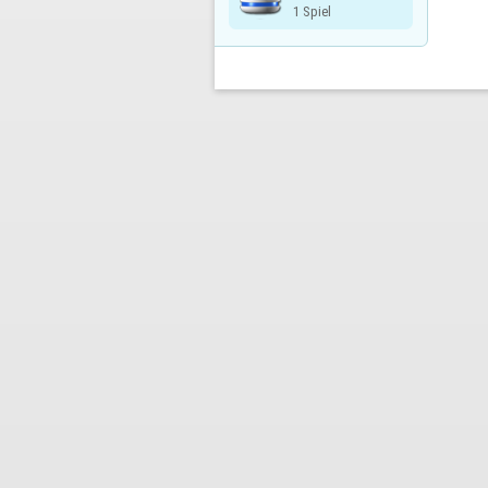
1 Spiel