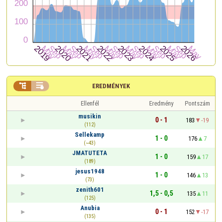


EREDMÉNYEK
Ellenfél
Eredmény
Pontszám
musikin
0 - 1
183
-19
(112)
Sellekamp
1 - 0
176
7
(~43)
JMATUTETA
1 - 0
159
17
(189)
jesus1948
1 - 0
146
13
(73)
zenith601
1,5 - 0,5
135
11
(125)
Anubia
0 - 1
152
-17
(135)