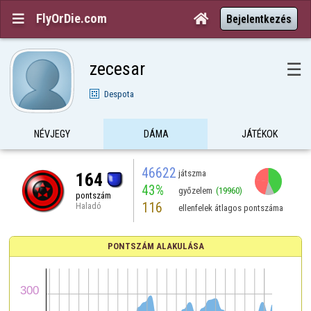
FlyOrDie.com


Bejelentkezés
zecesar
☰
Despota
NÉVJEGY
DÁMA
JÁTÉKOK
46622
játszma
164
43%
győzelem
(19960)
pontszám
116
Haladó
ellenfelek átlagos pontszáma
PONTSZÁM ALAKULÁSA