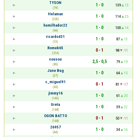
TYSON
1 - 0
139
13
(74)
Helaman
1 - 0
114
25
(323)
humilhador22
1 - 0
100
14
(66)
ricardo431
1 - 0
87
13
(13)
Romek65
0 - 1
98
-11
(214)
sousou
2,5 - 0,5
79
19
(85)
June Bug
1 - 0
64
15
(37)
c_miguel91
0 - 1
81
-17
(60)
jimmy16
1 - 0
61
20
(143)
Greta
1 - 0
39
22
(168)
OGON BATTO
0 - 1
50
-11
(168)
26957
1 - 0
34
16
(44)