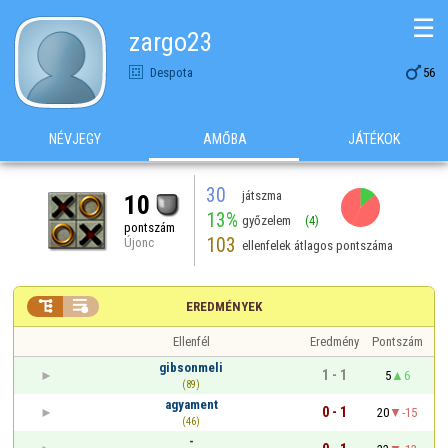
☰
zargo23

Despota
56
NÉVJEGY
AMŐBA
JÁTÉKOK
30
játszma
10
13%
győzelem
(4)
pontszám
103
Újonc
ellenfelek átlagos pontszáma


EREDMÉNYEK
Ellenfél
Eredmény
Pontszám
gibsonmeli
1 - 1
5
6
(89)
agyament
0 - 1
20
-15
(46)
-