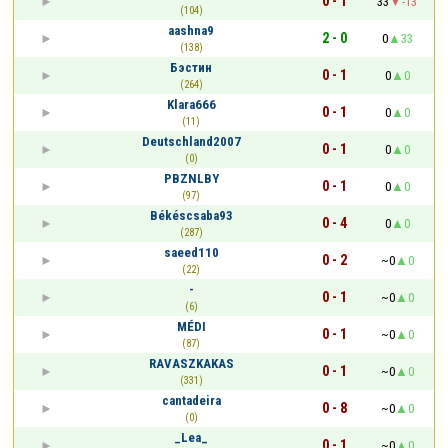
0 - 1
33
-13
(104)
aashna9
2 - 0
0
33
(138)
Бэстин
0 - 1
0
0
(264)
Klara666
0 - 1
0
0
(11)
Deutschland2007
0 - 1
0
0
(0)
PBZNLBY
0 - 1
0
0
(97)
Békéscsaba93
0 - 4
0
0
(287)
saeed110
0 - 2
~0
0
(22)
-
0 - 1
~0
0
(6)
MÉDI
0 - 1
~0
0
(87)
RAVASZKAKAS
0 - 1
~0
0
(331)
cantadeira
0 - 8
~0
0
(0)
_Lea_
0 - 1
~0
0