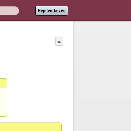
Bejelentkezés
☰