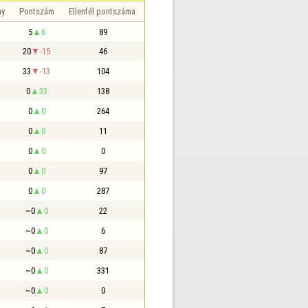
ny
Pontszám
Ellenfél pontszáma
5
6
89
20
-15
46
33
-13
104
0
33
138
0
0
264
0
0
11
0
0
0
0
0
97
0
0
287
~0
0
22
~0
0
6
~0
0
87
~0
0
331
~0
0
0