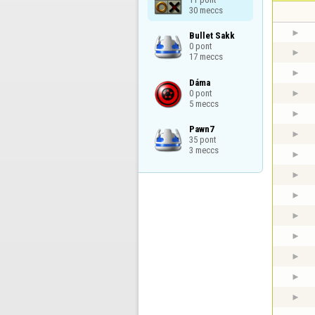
30 meccs
Bullet Sakk

0 pont

17 meccs
Dáma

0 pont

5 meccs
Pawn7

35 pont

3 meccs