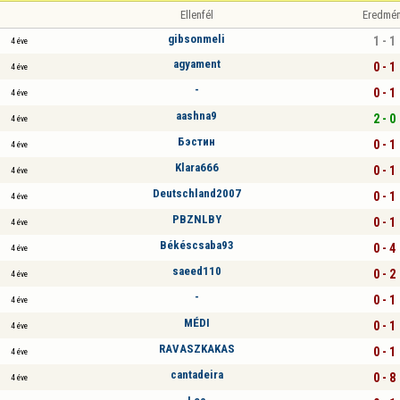
Ellenfél
Eredmé
gibsonmeli
1 - 1
4 éve
agyament
0 - 1
4 éve
-
0 - 1
4 éve
aashna9
2 - 0
4 éve
Бэстин
0 - 1
4 éve
Klara666
0 - 1
4 éve
Deutschland2007
0 - 1
4 éve
PBZNLBY
0 - 1
4 éve
Békéscsaba93
0 - 4
4 éve
saeed110
0 - 2
4 éve
-
0 - 1
4 éve
MÉDI
0 - 1
4 éve
RAVASZKAKAS
0 - 1
4 éve
cantadeira
0 - 8
4 éve