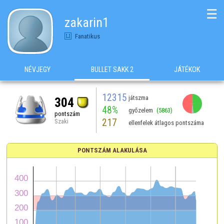
☰
zakarin1
Fanatikus
NÉVJEGY
BULLET SAKK 2
JÁTÉKOK
12315
játszma
304
48%
győzelem
(5863)
pontszám
217
Szaki
ellenfelek átlagos pontszáma
PONTSZÁM ALAKULÁSA