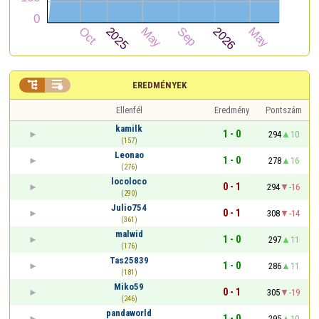


EREDMÉNYEK
Ellenfél
Eredmény
Pontszám
kamilk
1 - 0
294
10
(157)
Leonao
1 - 0
278
16
(276)
locoloco
0 - 1
294
-16
(290)
Julio754
0 - 1
308
-14
(361)
malwid
1 - 0
297
11
(176)
Tas25839
1 - 0
286
11
(181)
Miko59
0 - 1
305
-19
(246)
pandaworld
1 - 0
295
10