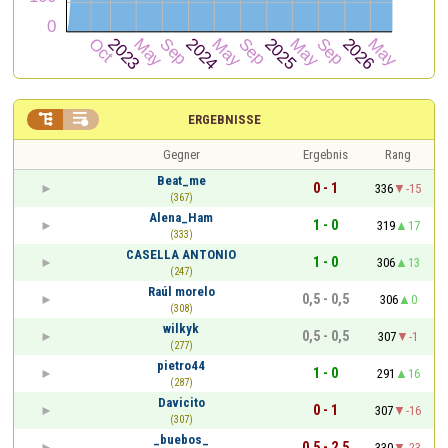


ERGEBNISSE
Gegner
Ergebnis
Rang
Beat_me
0 - 1
336
-15
(367)
Alena_Ham
1 - 0
319
17
(333)
CASELLA ANTONIO
1 - 0
306
13
(247)
Raúl morelo
0,5 - 0,5
306
0
(308)
wilkyk
0,5 - 0,5
307
-1
(277)
pietro44
1 - 0
291
16
(287)
Davicito
0 - 1
307
-16
(307)
_buebos_
0,5 - 2,5
330
-23