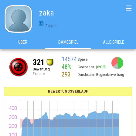
☰
zaka
Despot
ÜBER
DAMESPIEL
ALLE SPIELE
14574
Spiele
321
48%
Gewonnen
(6938)
Bewertung
293
Experte
Durchschn. Gegnerbewertung
BEWERTUNGSVERLAUF