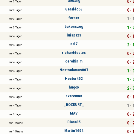
alexafg
0 - 
vor 3 Tagen
Geraldo68
0 - 
vor 3 Tagen
forner
1 - 
vor 3 Tagen
bakonszeg
1 - 
vor 3 Tagen
luispa23
0 - 
vor 4 Tagen
nal7
2 - 
vor 4 Tagen
richarddestes
0 - 
vor 4 Tagen
cerolfinim
0 - 
vor 4 Tagen
Nostradamus007
1 - 
vor 4 Tagen
Hector402
1 - 
vor 4 Tagen
hugoR
2 - 
vor 4 Tagen
svaremun
0 - 
vor 4 Tagen
_BOZKURT_
1 - 
vor 4 Tagen
MAV
0 - 
vor 5 Tagen
Diana95
0 - 
vor 1 Woche
Martín1604
0 - 
vor 1 Woche