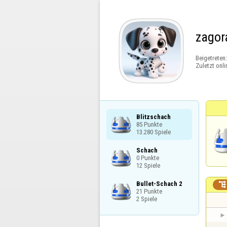
zagor
Beigetreten
Zuletzt onli
Blitzschach

85 Punkte

13.280 Spiele
Schach

0 Punkte

12 Spiele
Bullet-Schach 2


21 Punkte

2 Spiele