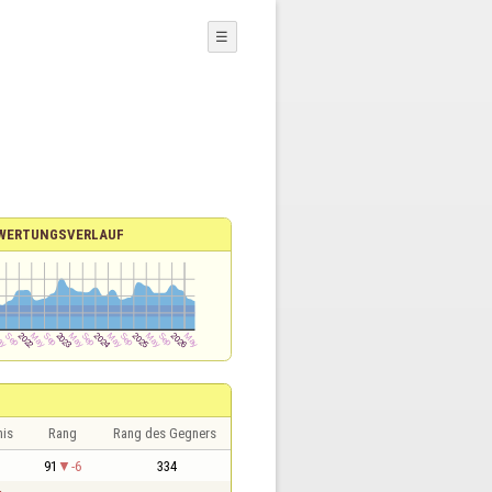
☰
WERTUNGSVERLAUF
nis
Rang
Rang des Gegners
1
91
-6
334