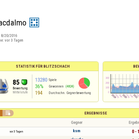
acdalmo
:
8/20/2016
ne:
vor 3 Tagen
STATISTIK FÜR BLITZSCHACH
BE
13280
Spiele
85
36%
Gewonnen
(4824)
Bewertung
194
Mittelstufe
Durchschn. Gegnerbewertung

ERGEBNISSE
Gegner
Ergeb
ksm
0 - 
vor 3 Tagen