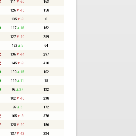
2
111
-20
163
1
126
-15
158
1
135
-9
0
0
117
18
162
1
127
-10
259
1
122
5
64
2
136
-14
297
2
145
-9
410
0
130
15
102
0
119
11
15
0
92
27
132
1
102
-10
238
1
97
5
172
2
105
-8
378
2
125
-20
186
1
137
-12
234