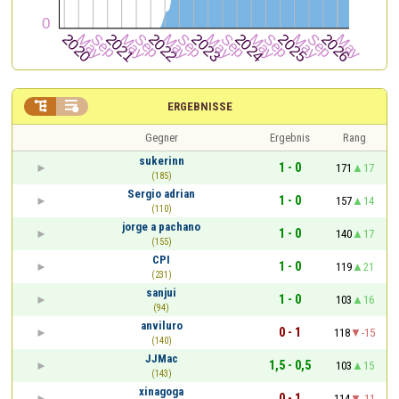


ERGEBNISSE
Gegner
Ergebnis
Rang
sukerinn
1 - 0
171
17
(185)
Sergio adrian
1 - 0
157
14
(110)
jorge a pachano
1 - 0
140
17
(155)
CPI
1 - 0
119
21
(231)
sanjui
1 - 0
103
16
(94)
anviluro
0 - 1
118
-15
(140)
JJMac
1,5 - 0,5
103
15
(143)
xinagoga
0 - 1
114
-11