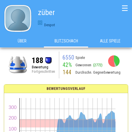
☰
züber
Despot
ÜBER
BLITZSCHACH
ALLE SPIELE
6550
Spiele
188
42%
Gewonnen
(2772)
Bewertung
144
Fortgeschritten
Durchschn. Gegnerbewertung
BEWERTUNGSVERLAUF