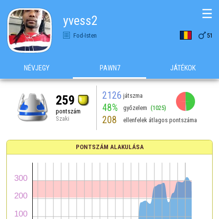
☰
yvess2

Fod-Isten
51
NÉVJEGY
PAWN7
JÁTÉKOK
2126
játszma
259
48%
győzelem
(1025)
pontszám
208
Szaki
ellenfelek átlagos pontszáma
PONTSZÁM ALAKULÁSA