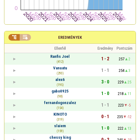


EREDMÉNYEK
Ellenfél
Eredmény
Pontszám
Ranfis Joel
1 - 2
257
2
(412)
Vanuatu
1 - 1
254
3
(293)
alex6
3 - 0
229
25
(195)
gabo0925
1 - 0
218
11
(98)
fernandogonzalez
1 - 1
223
-5
(154)
KINOTO
0 - 1
235
-12
(319)
slaiem
1 - 0
222
13
(159)
chessy king
0 - 2
245
-23