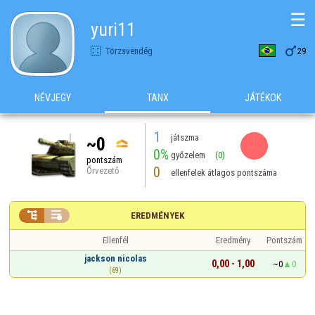
☰
yuri11

Törzsvendég
29
NÉVJEGY
TANX
JÁTÉKOK
1
játszma
~0
0%
győzelem
(0)
pontszám
0
Őrvezető
ellenfelek átlagos pontszáma


EREDMÉNYEK
Ellenfél
Eredmény
Pontszám
jackson nicolas
0,00 - 1,00
~0
0
(69)