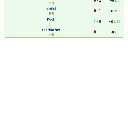
0 - 2
~0
0
(145)
tetrik0
0 - 1
~16
-6
(287)
Poof
1 - 0
~0
16
(9)
andris6789
0 - 1
~0
0
(145)