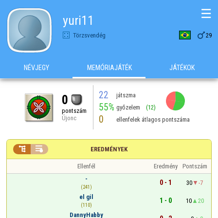
☰
yuri11

Törzsvendég
29
NÉVJEGY
MEMÓRIAJÁTÉK
JÁTÉKOK
22
játszma
0
55%
győzelem
(12)
pontszám
0
Újonc
ellenfelek átlagos pontszáma


EREDMÉNYEK
Ellenfél
Eredmény
Pontszám
-
0 - 1
30
-7
(241)
el gil
1 - 0
10
20
(110)
DannyHabby