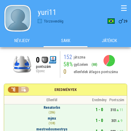
☰
yuri11

Törzsvendég
29
NÉVJEGY
SAKK
JÁTÉKOK
152
játszma
0
58%
győzelem
(88)
pontszám
0
Újonc
ellenfelek átlagos pontszáma


EREDMÉNYEK
Ellenfél
Eredmény
Pontszám
Renatorbn
1 - 0
310
11
(206)
mjmx
1 - 0
301
9
(138)
mestredosmestrys