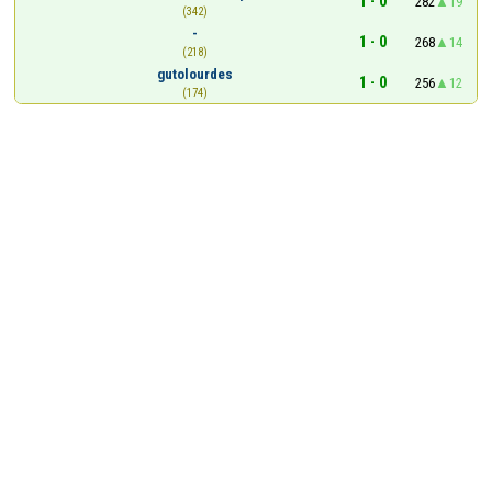
1 - 0
282
19
(342)
-
1 - 0
268
14
(218)
gutolourdes
1 - 0
256
12
(174)