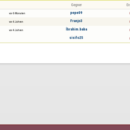
Gegner
Er
pepe09
vor 6 Monaten
Franjo3
vor 4 Jahren
İbrahim.baba
vor 4 Jahren
sisifo25