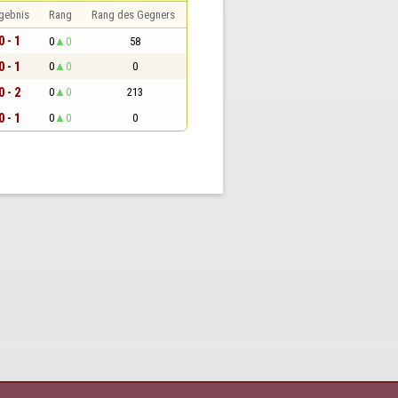
gebnis
Rang
Rang des Gegners
0 - 1
0
0
58
0 - 1
0
0
0
0 - 2
0
0
213
0 - 1
0
0
0