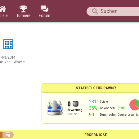




piele
Turniere
Forum
o
:
4/3/2014
ne:
vor 1 Woche
STATISTIK FÜR PAWN7
2811
Spiele
0
35%
Gewonnen
(970)
Bewertung
90
Novize
Durchschn. Gegnerbewertu

ERGEBNISSE