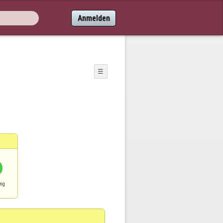
Anmelden
☰
ng