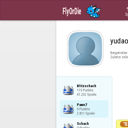
S
yuda
Beigetreten
Zuletzt onli
Blitzschach

115 Punkte

41.232 Spiele
Pawn7

0 Punkte

2.811 Spiele
Schach


0 Punkte
