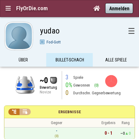
FlyOrDie.com


Anmelden
yudao
☰
Fod-Gott
ÜBER
BULLET-SCHACH
ALLE SPIELE
3
Spiele
~0
0%
Gewonnen
(0)
Bewertung
0
Novize
Durchschn. Gegnerbewertung


ERGEBNISSE
Gegner
Ergebnis
Rang
-
0 - 1
~0
0
(0)