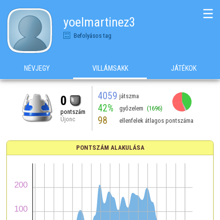
☰
yoelmartinez3
Befolyásos tag
NÉVJEGY
VILLÁMSAKK
JÁTÉKOK
4059
játszma
0
42%
győzelem
(1696)
pontszám
98
Újonc
ellenfelek átlagos pontszáma
PONTSZÁM ALAKULÁSA