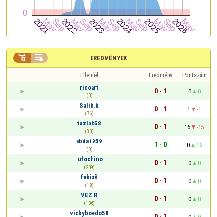


EREDMÉNYEK
Ellenfél
Eredmény
Pontszám
ricoart
0 - 1
0
0
(0)
Salih.k
0 - 1
1
-1
(76)
tuzlak58
0 - 1
16
-15
(30)
abda1959
1 - 0
0
16
(0)
lufochino
0 - 1
0
0
(209)
fabiañ
0 - 1
0
0
(18)
VEZIR
0 - 1
0
0
(106)
vickyboedo58
0 - 1
0
0