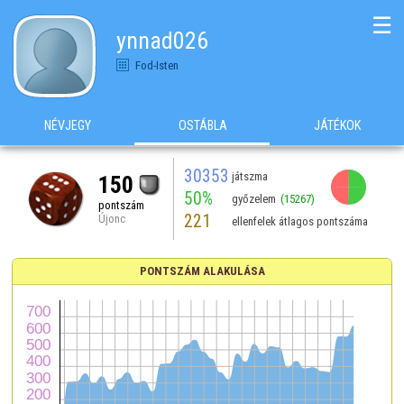
☰
ynnad026
Fod-Isten
NÉVJEGY
OSTÁBLA
JÁTÉKOK
30353
játszma
150
50%
győzelem
(15267)
pontszám
221
Újonc
ellenfelek átlagos pontszáma
PONTSZÁM ALAKULÁSA