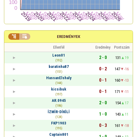


EREDMÉNYEK
Ellenfél
Eredmény
Pontszám
Leon01
2 - 0
131
19
(192)
baratinha87
0 - 2
147
-16
(151)
HassanElshaly
0 - 1
160
-13
(144)
kicsibuk
0 - 1
171
-11
(197)
AR.0945
2 - 0
154
17
(186)
İZMİR-DİKİLİ
1 - 0
143
11
(124)
FKP1903
0 - 3
161
-18
(195)
Captain801
1 - 0
149
12