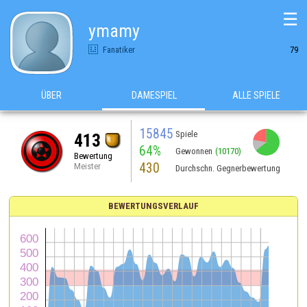
☰
ymamy
Fanatiker
79
ÜBER
DAMESPIEL
ALLE SPIELE
15845
Spiele
413
64%
Gewonnen
(10170)
Bewertung
430
Meister
Durchschn. Gegnerbewertung
BEWERTUNGSVERLAUF