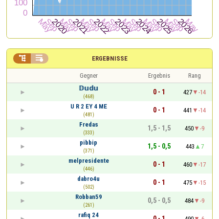


ERGEBNISSE
Gegner
Ergebnis
Rang
𝔻𝕦𝕕𝕦
0 - 1
427
-14
(468)
U R 2 EY 4 ME
0 - 1
441
-14
(481)
Fredas
1,5 - 1,5
450
-9
(333)
pibbip
1,5 - 0,5
443
7
(371)
melpresidente
0 - 1
460
-17
(446)
dabro4u
0 - 1
475
-15
(502)
Robban59
0,5 - 0,5
484
-9
(261)
rafiq 24
0 - 1
490
-6