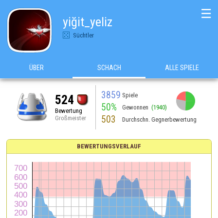
☰
yiğit_yeliz
Süchtler
ÜBER
SCHACH
ALLE SPIELE
3859
Spiele
524
50%
Gewonnen
(1940)
Bewertung
503
Großmeister
Durchschn. Gegnerbewertung
BEWERTUNGSVERLAUF