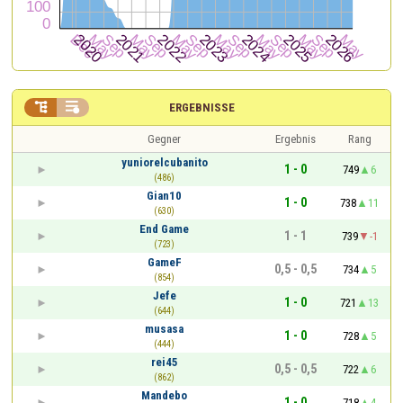


ERGEBNISSE
Gegner
Ergebnis
Rang
yuniorelcubanito
1 - 0
749
6
(486)
Gian10
1 - 0
738
11
(630)
End Game
1 - 1
739
-1
(723)
GameF
0,5 - 0,5
734
5
(854)
Jefe
1 - 0
721
13
(644)
musasa
1 - 0
728
5
(444)
rei45
0,5 - 0,5
722
6
(862)
Mandebo
1 - 0
718
4