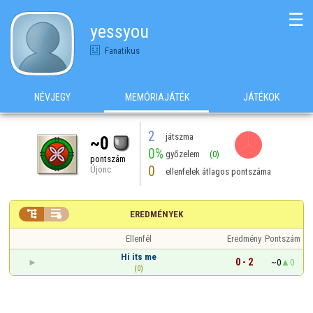
☰
yessyou
Fanatikus
NÉVJEGY
MEMÓRIAJÁTÉK
JÁTÉKOK
2
játszma
~0
0%
győzelem
(0)
pontszám
0
Újonc
ellenfelek átlagos pontszáma


EREDMÉNYEK
Ellenfél
Eredmény
Pontszám
Hi its me
0 - 2
~0
0
(0)