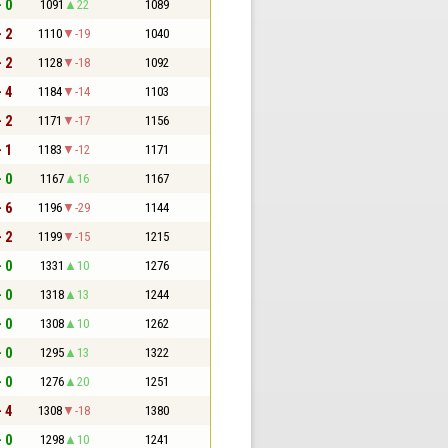
- 0
1091
22
1089
- 2
1110
-19
1040
- 2
1128
-18
1092
- 4
1184
-14
1103
- 2
1171
-17
1156
- 1
1183
-12
1171
- 0
1167
16
1167
- 6
1196
-29
1144
- 2
1199
-15
1215
- 0
1331
10
1276
- 0
1318
13
1244
- 0
1308
10
1262
- 0
1295
13
1322
- 0
1276
20
1251
- 4
1308
-18
1380
- 0
1298
10
1241