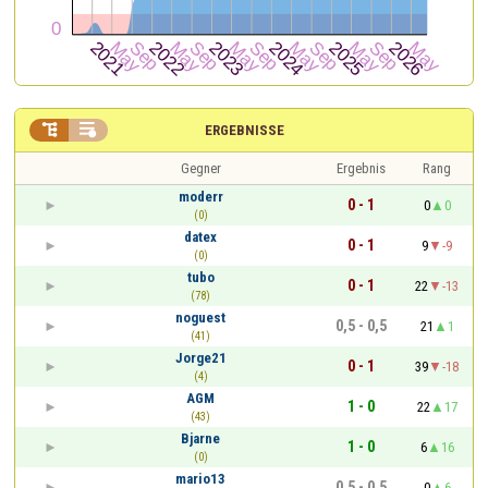


ERGEBNISSE
Gegner
Ergebnis
Rang
moderr
0 - 1
0
0
(0)
datex
0 - 1
9
-9
(0)
tubo
0 - 1
22
-13
(78)
noguest
0,5 - 0,5
21
1
(41)
Jorge21
0 - 1
39
-18
(4)
AGM
1 - 0
22
17
(43)
Bjarne
1 - 0
6
16
(0)
mario13
0,5 - 0,5
0
6