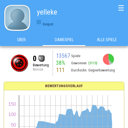
☰
yelleke
Despot
ÜBER
DAMESPIEL
ALLE SPIELE
13567
Spiele
0
38%
Gewonnen
(5115)
Bewertung
111
Novize
Durchschn. Gegnerbewertung
BEWERTUNGSVERLAUF