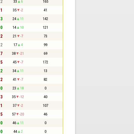
 2
33
6
165
 1
35
-2
41
 3
24
11
142
 0
14
10
121
 2
21
-7
73
 2
17
4
99
 7
38
-21
69
 5
45
-7
172
 2
34
11
13
 2
41
-7
82
 0
23
18
0
 3
35
-12
40
 1
37
-2
107
 5
57
-20
46
 0
46
11
0
 0
44
2
0