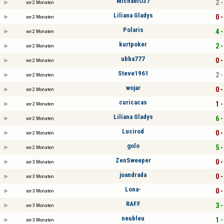
MichaelO37
2 -
vor 2 Monaten
Liliana Gladys
0 -
vor 2 Monaten
Polaris
4 -
vor 2 Monaten
kurtpoker
2 -
vor 2 Monaten
ubba777
0 -
vor 2 Monaten
Steve1961
2 -
vor 2 Monaten
wojar
0 -
vor 2 Monaten
curicacas
1 -
vor 2 Monaten
Liliana Gladys
6 -
vor 2 Monaten
Lucirod
0 -
vor 2 Monaten
golo
5 -
vor 2 Monaten
ZenSweeper
0 -
vor 3 Monaten
joandrada
0 -
vor 3 Monaten
Lona-
0 -
vor 3 Monaten
RAFF
3 -
vor 3 Monaten
neubleu
1 -
vor 3 Monaten