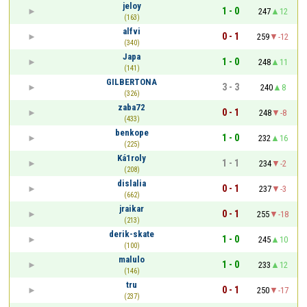
jeloy
1 - 0
247
12
(163)
alfvi
0 - 1
259
-12
(340)
Japa
1 - 0
248
11
(141)
GILBERTONA
3 - 3
240
8
(326)
zaba72
0 - 1
248
-8
(433)
benkope
1 - 0
232
16
(225)
Ká1roly
1 - 1
234
-2
(208)
dislalia
0 - 1
237
-3
(662)
jraikar
0 - 1
255
-18
(213)
derik-skate
1 - 0
245
10
(100)
malulo
1 - 0
233
12
(146)
tru
0 - 1
250
-17
(237)