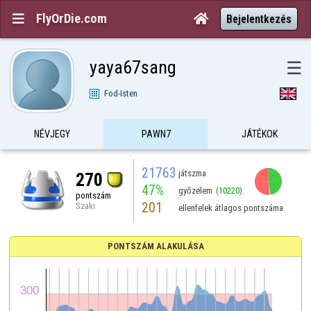
FlyOrDie.com


Bejelentkezés
yaya67sang
☰
Fod-Isten
NÉVJEGY
PAWN7
JÁTÉKOK
21763
játszma
270
47%
győzelem
(10220)
pontszám
201
Szaki
ellenfelek átlagos pontszáma
PONTSZÁM ALAKULÁSA