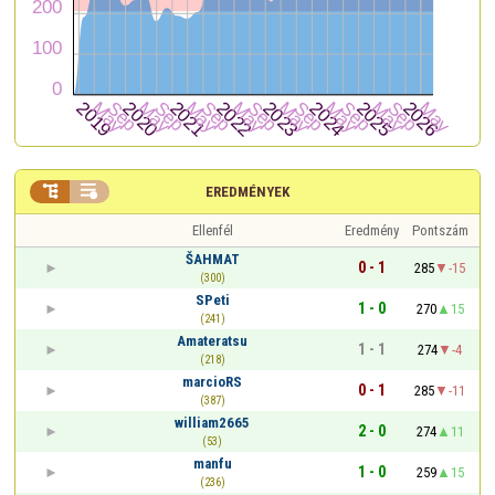


EREDMÉNYEK
Ellenfél
Eredmény
Pontszám
ŠAHMAT
0 - 1
285
-15
(300)
SPeti
1 - 0
270
15
(241)
Amateratsu
1 - 1
274
-4
(218)
marcioRS
0 - 1
285
-11
(387)
william2665
2 - 0
274
11
(53)
manfu
1 - 0
259
15
(236)