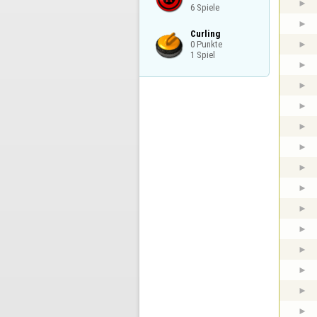
6 Spiele
Curling

0 Punkte

1 Spiel