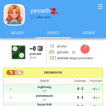
☰
yanneth

Lelkes újonc
NÉVJEGY
REVERZI
JÁTÉKOK
14
játszma
~0
0%
győzelem
(0)
pontszám
131
Újonc
ellenfelek átlagos pontszáma


EREDMÉNYEK
Ellenfél
Eredmény
Pontszám
nightsong
0 - 2
~0
0
(63)
pielemeuzer
0 - 3
~0
0
(0)
Suzie1949