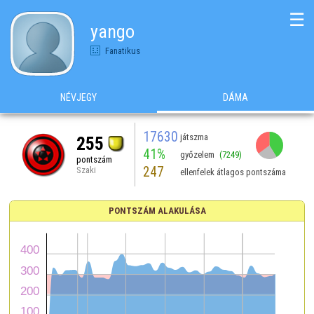
☰
yango
Fanatikus
NÉVJEGY
DÁMA
17630
játszma
255
41%
győzelem
(7249)
pontszám
247
Szaki
ellenfelek átlagos pontszáma
PONTSZÁM ALAKULÁSA