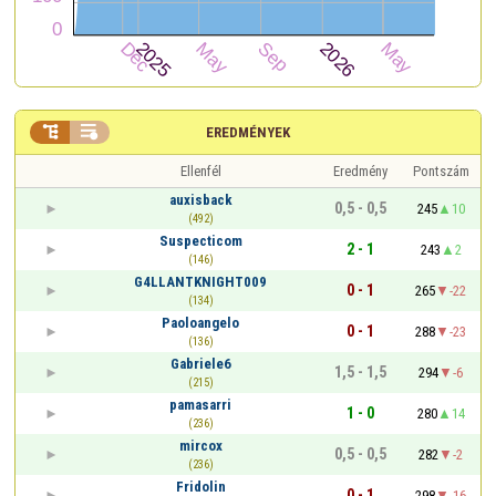


EREDMÉNYEK
Ellenfél
Eredmény
Pontszám
auxisback
0,5 - 0,5
245
10
(492)
Suspecticom
2 - 1
243
2
(146)
G4LLANTKNIGHT009
0 - 1
265
-22
(134)
Paoloangelo
0 - 1
288
-23
(136)
Gabriele6
1,5 - 1,5
294
-6
(215)
pamasarri
1 - 0
280
14
(236)
mircox
0,5 - 0,5
282
-2
(236)
Fridolin
0 - 1
298
-16