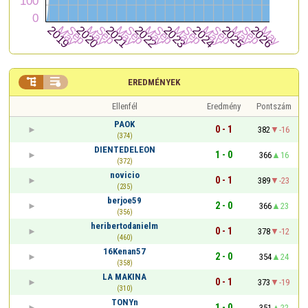


EREDMÉNYEK
Ellenfél
Eredmény
Pontszám
PAOK
0 - 1
382
-16
(374)
DIENTEDELEON
1 - 0
366
16
(372)
novicio
0 - 1
389
-23
(235)
berjoe59
2 - 0
366
23
(356)
heribertodanielm
0 - 1
378
-12
(460)
16Kenan57
2 - 0
354
24
(358)
LA MAKINA
0 - 1
373
-19
(310)
TONYn
1 - 0
351
22