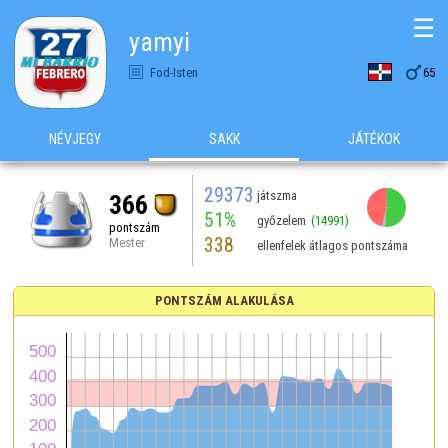
☰
yamyi

Fod-Isten
65
NÉVJEGY
SAKK
JÁTÉKOK
29373
játszma
366
51%
győzelem
(14991)
pontszám
338
Mester
ellenfelek átlagos pontszáma
PONTSZÁM ALAKULÁSA