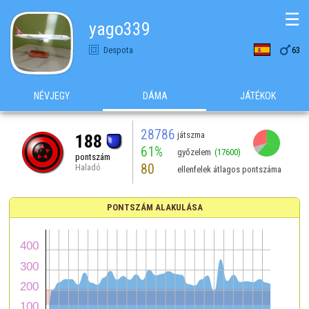
☰
yago339

Despota
63
NÉVJEGY
DÁMA
JÁTÉKOK
28786
játszma
188
61%
győzelem
(17600)
pontszám
80
Haladó
ellenfelek átlagos pontszáma
PONTSZÁM ALAKULÁSA