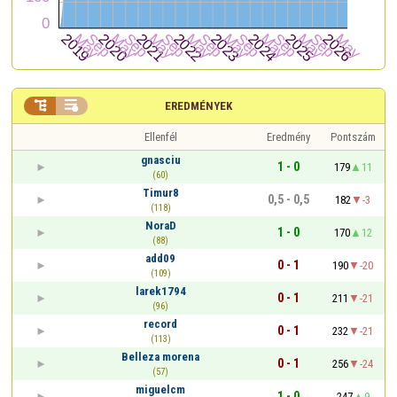


EREDMÉNYEK
Ellenfél
Eredmény
Pontszám
gnasciu
1 - 0
179
11
(60)
Timur8
0,5 - 0,5
182
-3
(118)
NoraD
1 - 0
170
12
(88)
add09
0 - 1
190
-20
(109)
larek1794
0 - 1
211
-21
(96)
record
0 - 1
232
-21
(113)
Belleza morena
0 - 1
256
-24
(57)
miguelcm
1 - 0
247
9