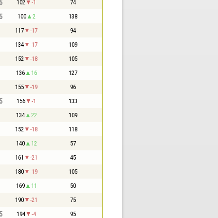
5
102
-1
74
5
100
2
138
117
-17
94
134
-17
109
152
-18
105
136
16
127
155
-19
96
5
156
-1
133
134
22
109
152
-18
118
140
12
57
161
-21
45
180
-19
105
169
11
50
190
-21
75
5
194
-4
95