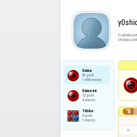
y0shi
Csatlakozot
Utoljára onl
Dáma

81 pont

1 694 meccs
Dáma 64

12 pont

4 meccs
Tőtike


0 pont

1 meccs