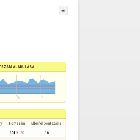
☰
TSZÁM ALAKULÁSA
y
Pontszám
Ellenfél pontszáma
101
-20
16