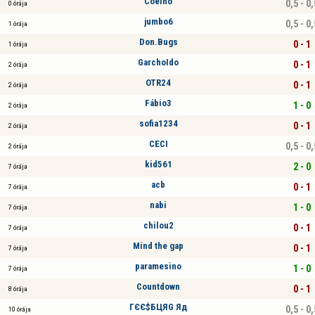
Coelho
0,5 - 0,
0 órája
jumbo6
0,5 - 0,
1 órája
Don.Bugs
0 - 1
1 órája
GarchoIdo
0 - 1
2 órája
OTR24
0 - 1
2 órája
Fábio3
1 - 0
2 órája
sofia1234
0 - 1
2 órája
CECI
0,5 - 0,
2 órája
kid561
2 - 0
7 órája
acb
0 - 1
7 órája
nabi
1 - 0
7 órája
chilou2
0 - 1
7 órája
Mind the gap
0 - 1
7 órája
paramesino
1 - 0
7 órája
Countdown
0 - 1
8 órája
ГЄЄ$БЦЯG Яд
0,5 - 0,
10 órája