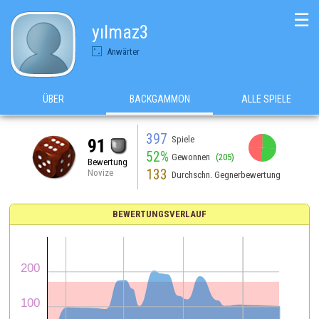
☰
yılmaz3
Anwärter
ÜBER
BACKGAMMON
ALLE SPIELE
397
Spiele
91
52%
Gewonnen
(205)
Bewertung
133
Novize
Durchschn. Gegnerbewertung
BEWERTUNGSVERLAUF