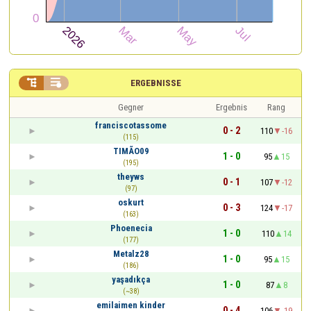


ERGEBNISSE
Gegner
Ergebnis
Rang
franciscotassome
0 - 2
110
-16
(115)
TIMÃO09
1 - 0
95
15
(195)
theyws
0 - 1
107
-12
(97)
oskurt
0 - 3
124
-17
(163)
Phoenecia
1 - 0
110
14
(177)
Metalz28
1 - 0
95
15
(186)
yaşadıkça
1 - 0
87
8
(~38)
emilaimen kinder
0 - 4
106
-19