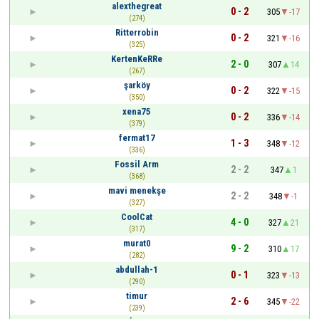
alexthegreat
0 - 2
305
-17
(274)
Ritterrobin
0 - 2
321
-16
(325)
KertenKeRRe
2 - 0
307
14
(267)
şarköy
0 - 2
322
-15
(350)
xena75
0 - 2
336
-14
(379)
fermat17
1 - 3
348
-12
(336)
Fossil Arm
2 - 2
347
1
(368)
mavi menekşe
2 - 2
348
-1
(327)
CoolCat
4 - 0
327
21
(317)
murat0
9 - 2
310
17
(282)
abdullah-1
0 - 1
323
-13
(290)
timur
2 - 6
345
-22
(239)