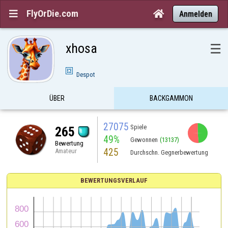
FlyOrDie.com


Anmelden
xhosa
☰
Despot
ÜBER
BACKGAMMON
27075
Spiele
265
49%
Gewonnen
(13137)
Bewertung
425
Amateur
Durchschn. Gegnerbewertung
BEWERTUNGSVERLAUF