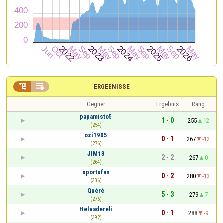


ERGEBNISSE
Gegner
Ergebnis
Rang
papamisto5
1 - 0
255
12
(254)
ozi1905
0 - 1
267
-12
(276)
JIM13
2 - 2
267
0
(264)
sportsfan
0 - 2
280
-13
(336)
Quéré
5 - 3
279
7
(276)
Helvadereli
0 - 1
288
-9
(392)