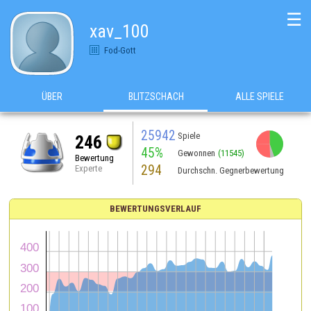
☰
xav_100
Fod-Gott
ÜBER
BLITZSCHACH
ALLE SPIELE
25942
Spiele
246
45%
Gewonnen
(11545)
Bewertung
294
Experte
Durchschn. Gegnerbewertung
BEWERTUNGSVERLAUF