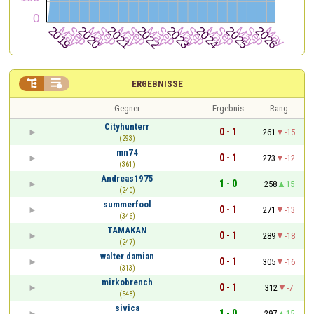


ERGEBNISSE
Gegner
Ergebnis
Rang
Cityhunterr
0 - 1
261
-15
(293)
mn74
0 - 1
273
-12
(361)
Andreas1975
1 - 0
258
15
(240)
summerfool
0 - 1
271
-13
(346)
TAMAKAN
0 - 1
289
-18
(247)
walter damian
0 - 1
305
-16
(313)
mirkobrench
0 - 1
312
-7
(548)
sivica
1 - 0
297
15