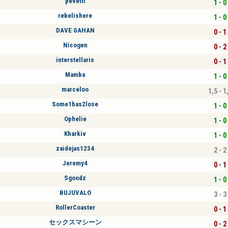
pevetti
1 - 0
rebelishere
1 - 0
DAVE GAHAN
0 - 1
Nicogen
0 - 2
interstellaris
0 - 1
Mamba
1 - 0
marceloo
1,5 - 1
Some1has2lose
1 - 0
Ophelie
1 - 0
Kharkiv
1 - 0
zaidejas1234
2 - 2
Jeremy4
0 - 1
Sgoodz
1 - 0
BUJUVALO
3 - 3
RollerCoaster
0 - 1
セックスマシーン
0 - 2