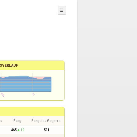
☰
SVERLAUF
is
Rang
Rang des Gegners
465
19
521