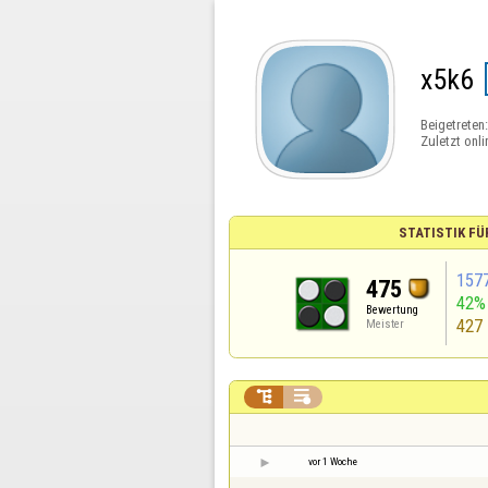
x5k6
Beigetreten
Zuletzt onli
STATISTIK FÜ
157
475
42%
Bewertung
427
Meister


vor 1 Woche