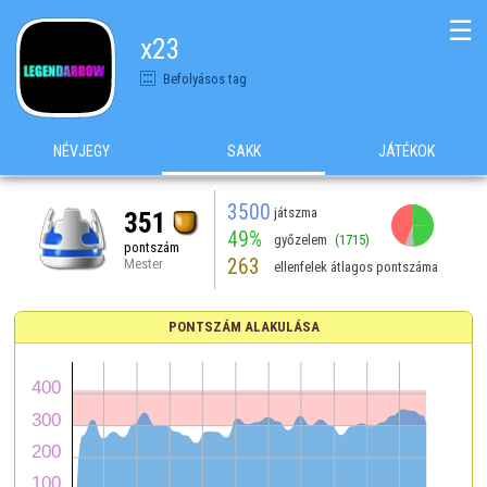
☰
x23
Befolyásos tag
NÉVJEGY
SAKK
JÁTÉKOK
3500
játszma
351
49%
győzelem
(1715)
pontszám
263
Mester
ellenfelek átlagos pontszáma
PONTSZÁM ALAKULÁSA