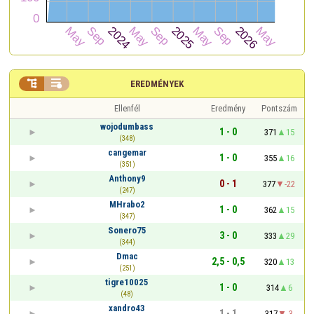


EREDMÉNYEK
Ellenfél
Eredmény
Pontszám
wojodumbass
1 - 0
371
15
(348)
cangemar
1 - 0
355
16
(351)
Anthony9
0 - 1
377
-22
(247)
MHrabo2
1 - 0
362
15
(347)
Sonero75
3 - 0
333
29
(344)
Dmac
2,5 - 0,5
320
13
(251)
tigre10025
1 - 0
314
6
(48)
xandro43
1 - 1
317
-3