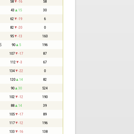
58
-16
58
43
15
30
62
-19
6
82
-20
0
95
-13
160
5
90
5
196
107
-17
87
112
-3
67
134
-22
0
120
14
82
90
30
524
102
-12
190
88
14
39
105
-17
89
117
-12
196
133
-16
138