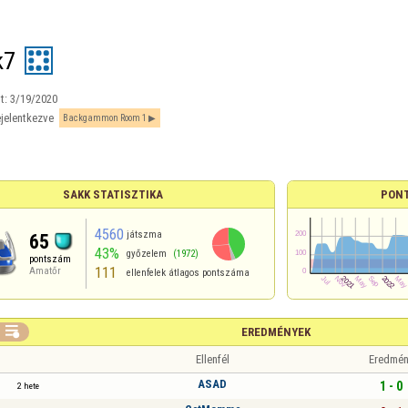
k7
t:
3/19/2020
jelentkezve
Backgammon Room 1
SAKK STATISZTIKA
PON
4560
játszma
65
43%
győzelem
(1972)
pontszám
111
Amatőr
ellenfelek átlagos pontszáma

EREDMÉNYEK
Ellenfél
Eredmén
ASAD
1 - 0
2 hete