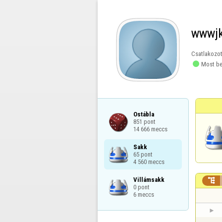
wwwj
Csatlakozot

Most be
Ostábla

851 pont

14 666 meccs
Sakk

65 pont

4 560 meccs
Villámsakk


0 pont

6 meccs