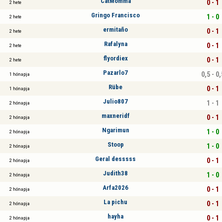
CatMomma
0 - 1
2 hete
Gringo Francisco
1 - 0
2 hete
ermitaño
0 - 1
2 hete
Rafalyna
0 - 1
2 hete
flyordiex
0 - 1
2 hete
Pazarlo7
0,5 - 0,
1 hónapja
Rübe
0 - 1
1 hónapja
Julio807
1 - 1
2 hónapja
maxneridf
0 - 1
2 hónapja
Ngarimun
1 - 0
2 hónapja
Stoop
1 - 0
2 hónapja
Geral desssss
0 - 1
2 hónapja
Judith38
1 - 0
2 hónapja
Arfa2026
0 - 1
2 hónapja
La pichu
0 - 1
2 hónapja
hayha
0 - 1
2 hónapja