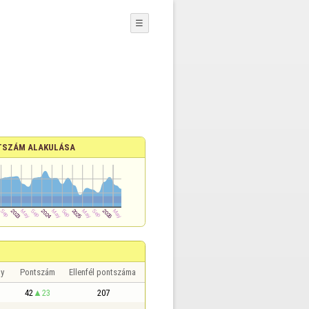
☰
TSZÁM ALAKULÁSA
y
Pontszám
Ellenfél pontszáma
42
23
207