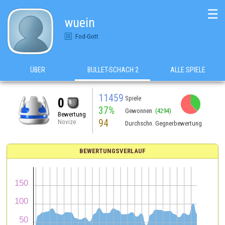
☰
wuein
Fod-Gott
ÜBER
BULLET-SCHACH 2
ALLE SPIELE
11459
Spiele
0
37%
Gewonnen
(4294)
Bewertung
94
Novize
Durchschn. Gegnerbewertung
BEWERTUNGSVERLAUF