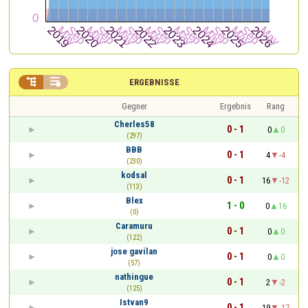


ERGEBNISSE
Gegner
Ergebnis
Rang
Cherles58
0 - 1
0
0
(297)
BBB
0 - 1
4
-4
(230)
kodsal
0 - 1
16
-12
(113)
Blex
1 - 0
0
16
(0)
Caramuru
0 - 1
0
0
(122)
jose gavilan
0 - 1
0
0
(57)
nathingue
0 - 1
2
-2
(125)
Istvan9
0 - 1
19
-17