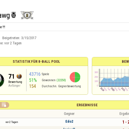
awg🍍
 !!!
Beigetreten:
3/15/2017
ne:
vor 2 Tagen
STATISTIK FÜR 8-BALL POOL
BEW
43716
Spiele
71
51%
Gewonnen
(22250)
Bewertung
154
Anfänger
Durchschn. Gegnerbewertung

ERGEBNISSE
Gegner
Ergeb
Edo2
1 - 
vor 2 Tagen