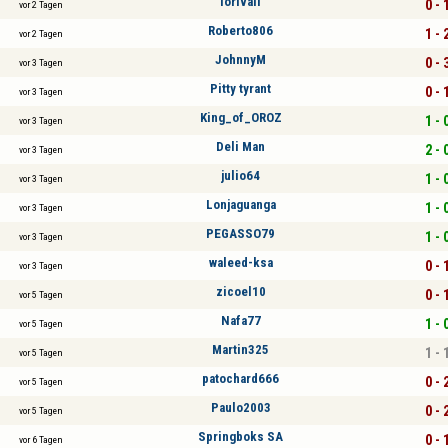
lorivall
0 - 
vor 2 Tagen
Roberto806
1 - 
vor 2 Tagen
JohnnyM
0 - 
vor 3 Tagen
Pitty tyrant
0 - 
vor 3 Tagen
King_of_OROZ
1 - 
vor 3 Tagen
Deli Man
2 - 
vor 3 Tagen
julio64
1 - 
vor 3 Tagen
Lonjaguanga
1 - 
vor 3 Tagen
PEGASSO79
1 - 
vor 3 Tagen
waleed-ksa
0 - 
vor 3 Tagen
zicoel10
0 - 
vor 5 Tagen
Nafa77
1 - 
vor 5 Tagen
Martin325
1 - 
vor 5 Tagen
patochard666
0 - 
vor 5 Tagen
Paulo2003
0 - 
vor 5 Tagen
Springboks SA
0 - 
vor 6 Tagen