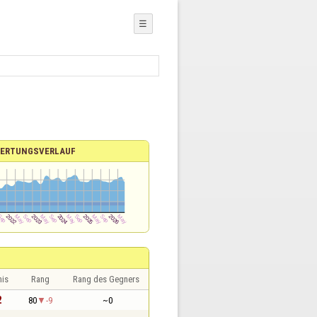
☰
ERTUNGSVERLAUF
nis
Rang
Rang des Gegners
2
80
-9
~0