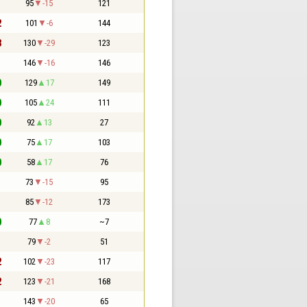
1
95
-15
121
2
101
-6
144
3
130
-29
123
1
146
-16
146
0
129
17
149
0
105
24
111
0
92
13
27
0
75
17
103
0
58
17
76
1
73
-15
95
1
85
-12
173
0
77
8
~7
1
79
-2
51
2
102
-23
117
2
123
-21
168
1
143
-20
65