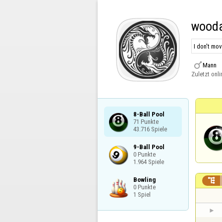
wood
I don't move

Mann
Zuletzt onli
8-Ball Pool

71 Punkte

43.716 Spiele
9-Ball Pool

0 Punkte

1.964 Spiele
Bowling


0 Punkte

1 Spiel