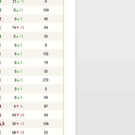
0
21
15
0
0
0
21
109
2
0
0
40
1
19
-15
39
0
0
19
55
1
0
0
0
1
0
0
152
1
0
0
19
1
0
0
53
1
0
0
272
1
0
0
0
1
0
0
59
3
6
-6
87
5
34
-28
69
6,5
50
-15
106
1
68
-18
35