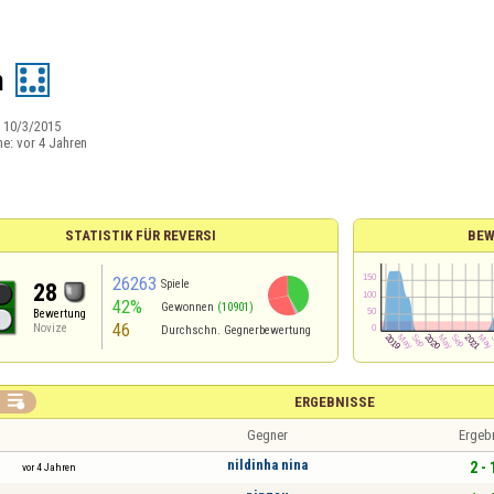
n
:
10/3/2015
ne:
vor 4 Jahren
STATISTIK FÜR REVERSI
BEW
26263
Spiele
28
42%
Gewonnen
(10901)
Bewertung
46
Novize
Durchschn. Gegnerbewertung

ERGEBNISSE
Gegner
Ergeb
nildinha nina
2 - 
vor 4 Jahren