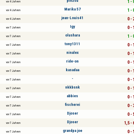
pinzsu
1 - 
vor 4 Jahren
Marika 57
1 - 
vor 4 Jahren
jean-Louis41
0 - 
vor 4 Jahren
Igy
0 - 
vor 7 Jahren
olushara
1 - 
vor 7 Jahren
tony1311
0 - 
vor 7 Jahren
ninalex
0 - 
vor 7 Jahren
ride-on
0 - 
vor 7 Jahren
kasadaa
0 - 
vor 7 Jahren
-
0 - 
vor 7 Jahren
nkkbsnk
0 - 
vor 7 Jahren
abbies
0 - 
vor 7 Jahren
fischerei
0 - 
vor 7 Jahren
Djoser
0 - 
vor 7 Jahren
Djoser
1,5 - 
vor 7 Jahren
grandpa joe
0 - 
vor 7 Jahren