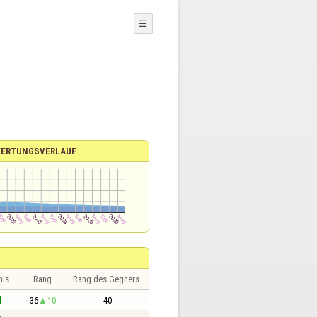
☰
ERTUNGSVERLAUF
nis
Rang
Rang des Gegners
1
36
10
40