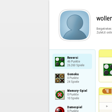
wolle
Beigetreten
Zuletzt onli
Reversi

46 Punkte

26.263 Spiele
Gomoku

0 Punkte

24 Spiele
Memory-Spiel


0 Punkte

10 Spiele
Damespiel

0 Punkte
