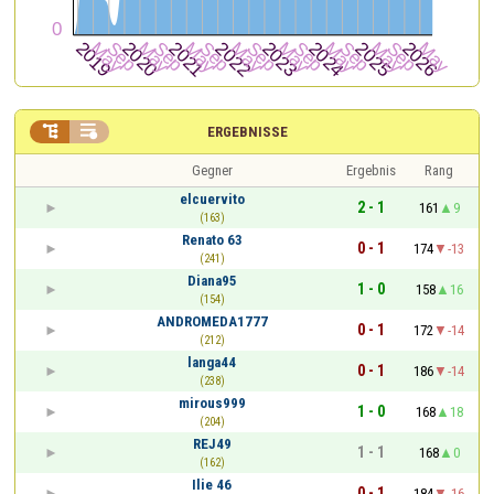


ERGEBNISSE
Gegner
Ergebnis
Rang
elcuervito
2 - 1
161
9
(163)
Renato 63
0 - 1
174
-13
(241)
Diana95
1 - 0
158
16
(154)
ANDROMEDA1777
0 - 1
172
-14
(212)
langa44
0 - 1
186
-14
(238)
mirous999
1 - 0
168
18
(204)
REJ49
1 - 1
168
0
(162)
Ilie 46
0 - 1
184
-16