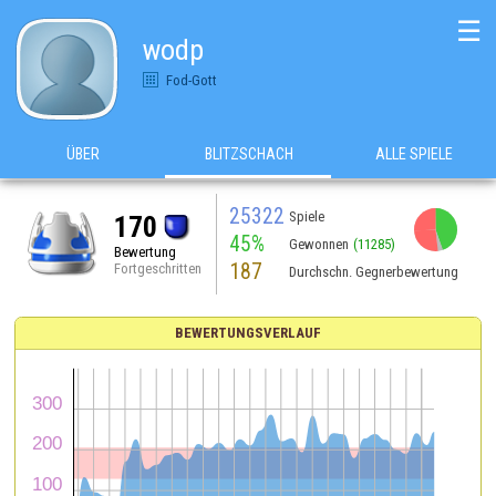
☰
wodp
Fod-Gott
ÜBER
BLITZSCHACH
ALLE SPIELE
25322
Spiele
170
45%
Gewonnen
(11285)
Bewertung
187
Fortgeschritten
Durchschn. Gegnerbewertung
BEWERTUNGSVERLAUF