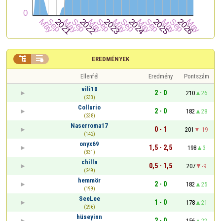


EREDMÉNYEK
Ellenfél
Eredmény
Pontszám
vili10
2 - 0
210
26
(233)
Collurio
2 - 0
182
28
(238)
Naserroma17
0 - 1
201
-19
(142)
onyx69
1,5 - 2,5
198
3
(331)
chilla
0,5 - 1,5
207
-9
(249)
hemmör
2 - 0
182
25
(199)
SeeLee
1 - 0
178
21
(296)
hüseyinn
2 - 0
156
22