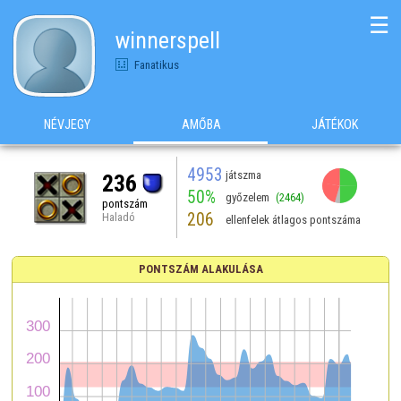
☰
winnerspell
Fanatikus
NÉVJEGY
AMŐBA
JÁTÉKOK
4953
játszma
236
50%
győzelem
(2464)
pontszám
206
Haladó
ellenfelek átlagos pontszáma
PONTSZÁM ALAKULÁSA