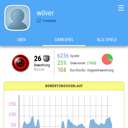
☰
wilver
Fanatiker
ÜBER
DAMESPIEL
ALLE SPIELE
6236
Spiele
26
25%
Gewonnen
(1565)
Bewertung
104
Novize
Durchschn. Gegnerbewertung
BEWERTUNGSVERLAUF