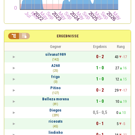


ERGEBNISSE
Gegner
Ergebnis
Rang
silvana1989
0 - 2
43
-17
(142)
A260
1 - 0
27
16
(25)
frigo
1 - 0
12
15
(0)
Pitino
0 - 2
29
-17
(127)
Belleza morena
1 - 0
10
19
(81)
Diegos
0,5 - 0,5
0
10
(239)
riceoats
0 - 1
5
-5
(45)
lindinho
0 - 1
16
-11