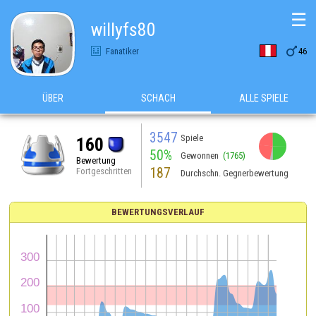
☰
willyfs80

Fanatiker
46
ÜBER
SCHACH
ALLE SPIELE
3547
Spiele
160
50%
Gewonnen
(1765)
Bewertung
187
Fortgeschritten
Durchschn. Gegnerbewertung
BEWERTUNGSVERLAUF