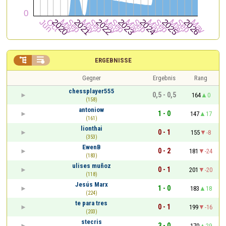


ERGEBNISSE
Gegner
Ergebnis
Rang
chessplayer555
0,5 - 0,5
164
0
(158)
antoniow
1 - 0
147
17
(161)
lionthai
0 - 1
155
-8
(353)
EwenB
0 - 2
181
-24
(183)
ulises muñoz
0 - 1
201
-20
(118)
Jesús Marx
1 - 0
183
18
(224)
te para tres
0 - 1
199
-16
(203)
stecris
3 - 0
170
29