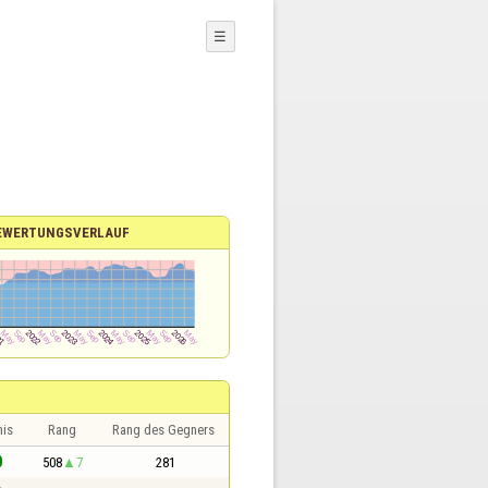
☰
EWERTUNGSVERLAUF
nis
Rang
Rang des Gegners
0
508
7
281