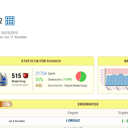
2
:
10/25/2015
ne:
vor 11 Stunden
STATISTIK FÜR SCHACH
B
21734
Spiele
515
55%
Gewonnen
(11899)
Bewertung
446
Großmeister
Durchschn. Gegnerbewertung

ERGEBNISSE
Gegner
Ergeb
LORIGA2
1 - 
vor 4 Stunden