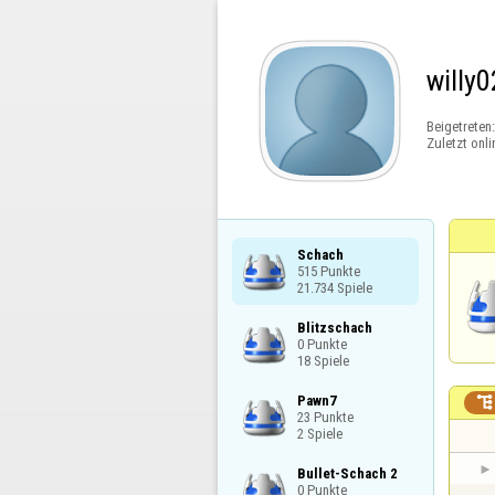
willy0
Beigetreten
Zuletzt onli
Schach

515 Punkte

21.734 Spiele
Blitzschach

0 Punkte

18 Spiele
Pawn7


23 Punkte

2 Spiele
Bullet-Schach 2

0 Punkte
