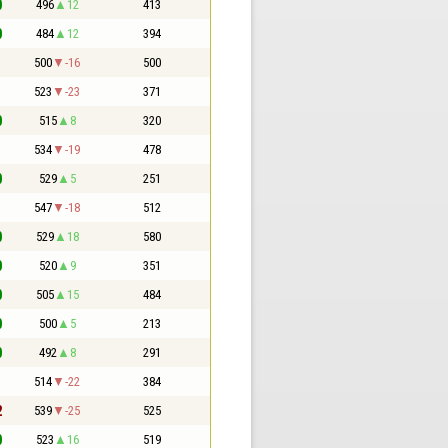
0
496
12
413
0
484
12
394
1
500
-16
500
1
523
-23
371
0
515
8
320
1
534
-19
478
0
529
5
251
1
547
-18
512
0
529
18
580
0
520
9
351
0
505
15
484
0
500
5
213
0
492
8
291
1
514
-22
384
2
539
-25
525
0
523
16
519