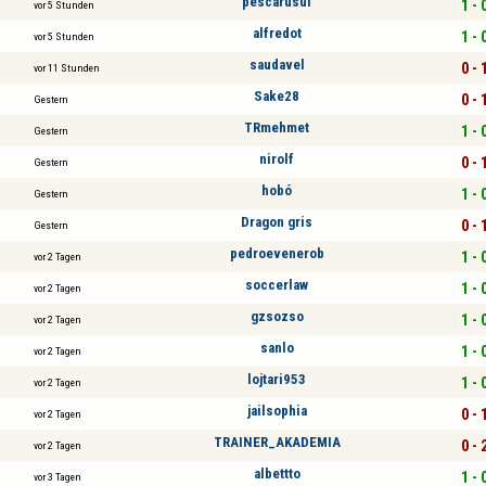
pescarusul
1 - 
vor 5 Stunden
alfredot
1 - 
vor 5 Stunden
saudavel
0 - 
vor 11 Stunden
Sake28
0 - 
Gestern
TRmehmet
1 - 
Gestern
nirolf
0 - 
Gestern
hobó
1 - 
Gestern
Dragon gris
0 - 
Gestern
pedroevenerob
1 - 
vor 2 Tagen
soccerlaw
1 - 
vor 2 Tagen
gzsozso
1 - 
vor 2 Tagen
sanlo
1 - 
vor 2 Tagen
lojtari953
1 - 
vor 2 Tagen
jailsophia
0 - 
vor 2 Tagen
TRAINER_AKADEMIA
0 - 
vor 2 Tagen
albettto
1 - 
vor 3 Tagen