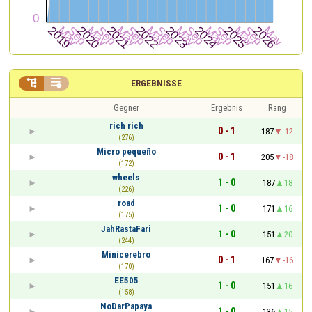


ERGEBNISSE
Gegner
Ergebnis
Rang
rich rich
0 - 1
187
-12
(276)
Micro pequeño
0 - 1
205
-18
(172)
wheels
1 - 0
187
18
(226)
road
1 - 0
171
16
(175)
JahRastaFari
1 - 0
151
20
(244)
Minicerebro
0 - 1
167
-16
(170)
EE505
1 - 0
151
16
(158)
NoDarPapaya
1 - 0
136
15