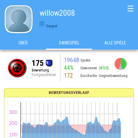
☰
willow2008
Despot
ÜBER
DAMESPIEL
ALLE SPIELE
19648
Spiele
175
44%
Gewonnen
(8725)
Bewertung
172
Fortgeschritten
Durchschn. Gegnerbewertung
BEWERTUNGSVERLAUF