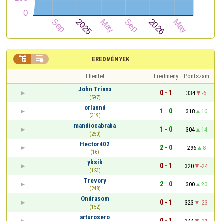


EREDMÉNYEK
Ellenfél
Eredmény
Pontszám
John Triana
0 - 1
334
-6
(597)
orlannd
1 - 0
318
16
(319)
mandiocabraba
1 - 0
304
14
(250)
Hector402
2 - 0
296
8
(16)
yksik
0 - 1
320
-24
(123)
Trevory
2 - 0
300
20
(248)
Ondrasom
0 - 1
323
-23
(152)
arturosero
0 - 1
344
-21