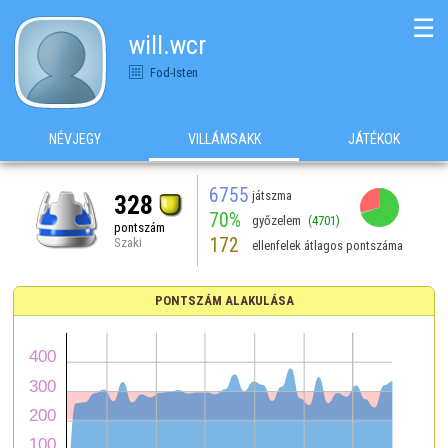
☰
will.wcr
Fod-Isten
NÉVJEGY
VILLÁMSAKK
JÁTÉKOK
6755
játszma
328
70%
győzelem
(4701)
pontszám
172
Szaki
ellenfelek átlagos pontszáma
PONTSZÁM ALAKULÁSA