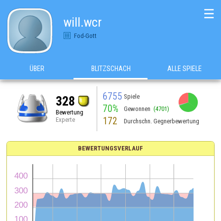
☰
will.wcr
Fod-Gott
ÜBER
BLITZSCHACH
ALLE SPIELE
6755
Spiele
328
70%
Gewonnen
(4701)
Bewertung
172
Experte
Durchschn. Gegnerbewertung
BEWERTUNGSVERLAUF