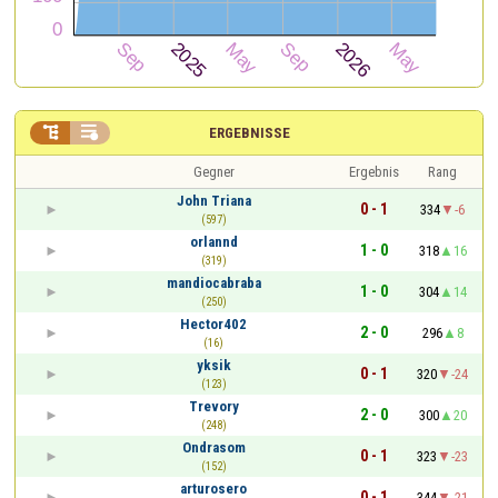


ERGEBNISSE
Gegner
Ergebnis
Rang
John Triana
0 - 1
334
-6
(597)
orlannd
1 - 0
318
16
(319)
mandiocabraba
1 - 0
304
14
(250)
Hector402
2 - 0
296
8
(16)
yksik
0 - 1
320
-24
(123)
Trevory
2 - 0
300
20
(248)
Ondrasom
0 - 1
323
-23
(152)
arturosero
0 - 1
344
-21